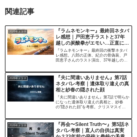
関連記事
『ラムネモンキー』最終回ネタバ
2026年ドラマ
レ感想｜戸田恵子ラストと37年
越しの炭酸拳がエモい…正直に生
きる勇気🍋
『ラムネモンキー』最終回の衝撃ネタバ
レ感想。八郎の正体、紀介の骨偽装、戸
田恵子さんのラスト演出、37年越しの炭
酸拳シーンを徹底レビュー。正直に生き
る勇気に胸熱でした🍋
『夫に間違いありません』第7話
2026年ドラマ
ネタバレ考察｜遺体取り違えの真
相と紗春の隠された顔
『夫に間違いありません』第7話で明らか
になった遺体取り違えの真相と、紗春
の“隠された顔”を考察。クリスマスイブ
の衝撃回想や「オオカミ」の伏線、聖子
の動きの意味を整理します。（※ネタバ
レあり／フィクション考察）
『再会〜Silent Truth〜』第5話ネ
2026年ドラマ
タバレ考察｜直人の自供は真実
か？23年前の発砲と拳銃の矛盾