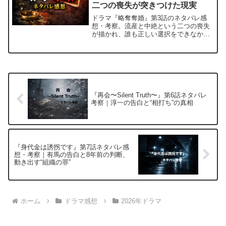
二つの喪失が突きつけた現実
ドラマ『略奪奪婚』第3話のネタバレ感
想・考察。流産と中絶という二つの喪失
が描かれ、誰も正しい選択をできなかっ
た登場人物たちの行動と心理を振り返り
ます。
『再会〜Silent Truth〜』第6話ネタバレ
考察｜淳一の告白と“相打ち”の真相
『身代金は誘拐です』第7話ネタバレ感
想・考察｜有馬の告白と8年前の判断、
動き出す“組織の罪”
ホーム
ドラマ感想
2026年ドラマ