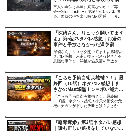
直人の自供は本当に真実なのか？『再
会〜Silent Truth〜』第5話をネタバレ考
察。拳銃の持ち出し時期の矛盾、圭介の
証言との食い違い、23年前の森での発砲
の真相を整理しながら事件構図を読み解
きます。
『探偵さん、リュック開いてます
2026年ドラマ
よ』第5話ネタバレ感想｜お湯の
事件と手放さなかった温泉宿
探偵さん、リュック開いてますよ第5話ネ
タバレ感想。お湯が擬人化され起きた不
思議な事件と、洋輔が温泉宿を手放さな
かった理由、行方不明の父を思う決断を
振り返ります。
『こちら予備自衛英雄補？！』最
2026年ドラマ
終回（10話）ネタバレ感想｜ま
さかのMatt降臨！ショボい能力者
が地球を救う！？
『こちら予備自衛英雄補？！』最終回
（10話）ネタバレ感想！小天体衝突の危
機にナガレが下した決断とは？まさかの
Matt降臨＆ユタニとの融合に驚愕！フジ
ワラの「カイカン」オマージュなど加藤
監督の仕掛けが満載。ショボい能力者が
『略奪奪婚』第3話ネタバレ感想
2026年ドラマ
英雄になる感動の結末をチェック！🍋
｜誰も正しい選択をしていない…