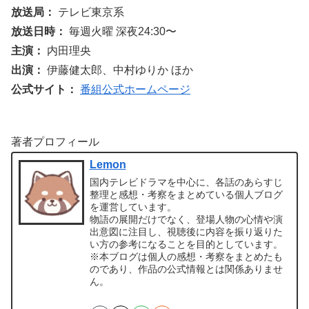
放送局：
テレビ東京系
放送日時：
毎週火曜 深夜24:30〜
主演：
内田理央
出演：
伊藤健太郎、中村ゆりか ほか
公式サイト：
番組公式ホームページ
著者プロフィール
Lemon
国内テレビドラマを中心に、各話のあらすじ
整理と感想・考察をまとめている個人ブログ
を運営しています。
物語の展開だけでなく、登場人物の心情や演
出意図に注目し、視聴後に内容を振り返りた
い方の参考になることを目的としています。
※本ブログは個人の感想・考察をまとめたも
のであり、作品の公式情報とは関係ありませ
ん。