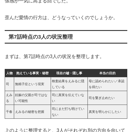
張感が一気に高まる回でした。
歪んだ愛情の行方は、どうなっていくのでしょうか。
第7話時点の3人の状況整理
まずは、第7話時点の3人の状況を整理します。
人物
抱えている事実・秘密
現在の嘘・隠し事
本当の目的
検査結果をえみるに隠
母に認められたい／承認
司
無精子症という現実
している
を得たい
えみ
妊娠の父親が司ではな
司に真実を伝えていな
司を繋ぎ止めたい
る
い可能性
い
司にまだ打ち明けてい
千春
えみるの秘密を把握
真実を明らかにしたい
ない
上のように整理すると、3人がそれぞれ別の方向を向いて