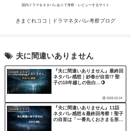
国内ドラマをネタバレありで考察・レビューするサイト
きまぐれココ｜ドラマネタバレ考察ブログ
夫に間違いありません
『夫に間違いありません』最終回
2026年ドラマ
ネタバレ感想｜紗春が自首!? 聖
子の18年越しの告白…🍋
2026.03.24
『夫に間違いありません』11話
2026年ドラマ
ネタバレ感想＆最終回考察！聖子
の自首は「一番丸くおさまる形」
への布石？衝撃の結末を徹底予想