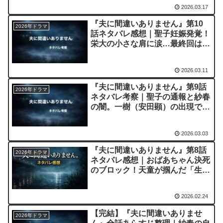
2026.03.17
『夫に間違いありません』第10
2026年ドラマ
話ネタバレ感想｜聖子妊娠発覚！
栄大の小さな肩に涙…最終回は聖
子×紗春共闘？死体ロンダリング
考察
2026.03.11
『夫に間違いありません』第9話
2026年ドラマ
ネタバレ考察｜聖子の通報と紗春
の闇。一樹（安田顕）の出現で暴
かれる「二人の妻」の嘘
2026.03.03
『夫に間違いありません』第8話
2026年ドラマ
ネタバレ感想｜おばあちゃん決死
のブロック！天童が掴んだ「生存
の確信」と撮り逃した決定打
2026.02.24
【完結】『夫に間違いありませ
2026年ドラマ