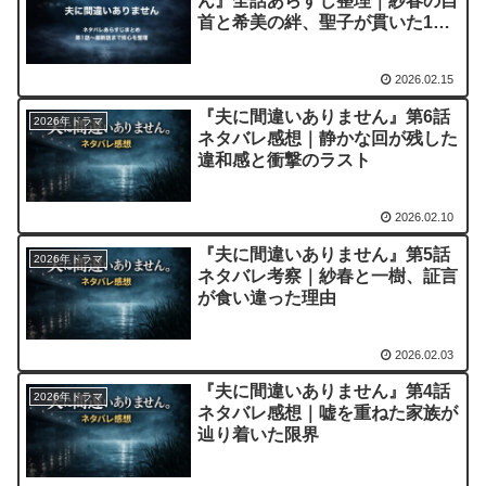
ん』全話あらすじ整理｜紗春の自
首と希美の絆、聖子が貫いた18
年目の真実
2026.02.15
『夫に間違いありません』第6話
2026年ドラマ
ネタバレ感想｜静かな回が残した
違和感と衝撃のラスト
2026.02.10
『夫に間違いありません』第5話
2026年ドラマ
ネタバレ考察｜紗春と一樹、証言
が食い違った理由
2026.02.03
『夫に間違いありません』第4話
2026年ドラマ
ネタバレ感想｜嘘を重ねた家族が
辿り着いた限界