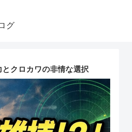
ログ
力とクロカワの非情な選択