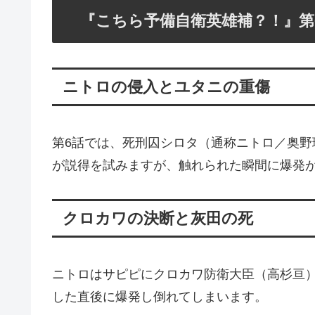
『こちら予備自衛英雄補？！』第
ニトロの侵入とユタニの重傷
第6話では、死刑囚シロタ（通称ニトロ／奥野
が説得を試みますが、触れられた瞬間に爆発
クロカワの決断と灰田の死
ニトロはサピピにクロカワ防衛大臣（高杉亘
した直後に爆発し倒れてしまいます。