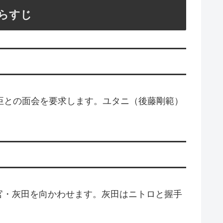
らすじ
臣との面会を要求します。ユタニ（後藤剛範）
官・灰田を向かわせます。灰田はニトロと握手