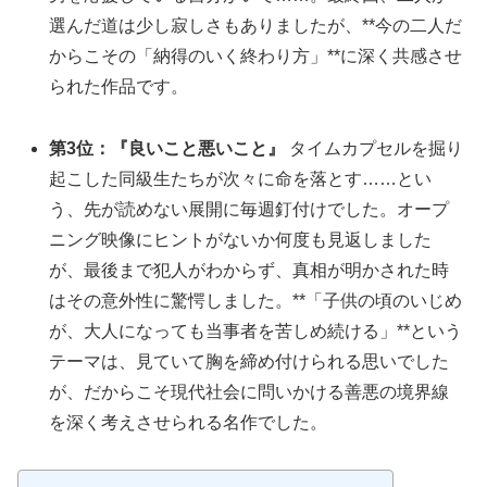
選んだ道は少し寂しさもありましたが、**今の二人だ
からこその「納得のいく終わり方」**に深く共感させ
られた作品です。
第3位：『良いこと悪いこと』
タイムカプセルを掘り
起こした同級生たちが次々に命を落とす……とい
う、先が読めない展開に毎週釘付けでした。オープ
ニング映像にヒントがないか何度も見返しました
が、最後まで犯人がわからず、真相が明かされた時
はその意外性に驚愕しました。**「子供の頃のいじめ
が、大人になっても当事者を苦しめ続ける」**という
テーマは、見ていて胸を締め付けられる思いでした
が、だからこそ現代社会に問いかける善悪の境界線
を深く考えさせられる名作でした。