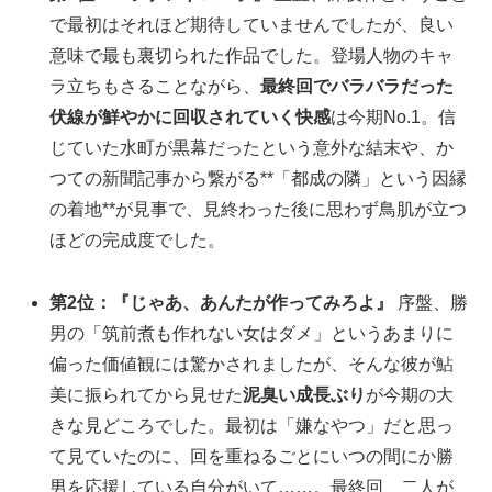
で最初はそれほど期待していませんでしたが、良い
意味で最も裏切られた作品でした。登場人物のキャ
ラ立ちもさることながら、
最終回でバラバラだった
伏線が鮮やかに回収されていく快感
は今期No.1。信
じていた水町が黒幕だったという意外な結末や、か
つての新聞記事から繋がる**「都成の隣」という因縁
の着地**が見事で、見終わった後に思わず鳥肌が立つ
ほどの完成度でした。
第2位：『じゃあ、あんたが作ってみろよ』
序盤、勝
男の「筑前煮も作れない女はダメ」というあまりに
偏った価値観には驚かされましたが、そんな彼が鮎
美に振られてから見せた
泥臭い成長ぶり
が今期の大
きな見どころでした。最初は「嫌なやつ」だと思っ
て見ていたのに、回を重ねるごとにいつの間にか勝
男を応援している自分がいて……。最終回、二人が