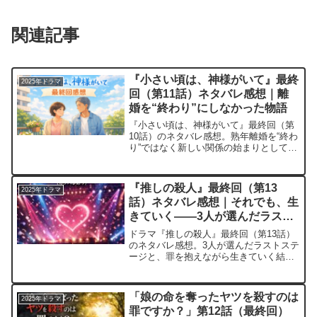
関連記事
『小さい頃は、神様がいて』最終
2025年ドラマ
回（第11話）ネタバレ感想｜離
婚を“終わり”にしなかった物語
『小さい頃は、神様がいて』最終回（第
10話）のネタバレ感想。熟年離婚を“終わ
り”ではなく新しい関係の始まりとして描
いた結末を振り返り、夫婦のかたちの多
様性について考察します。
『推しの殺人』最終回（第13
2025年ドラマ
話）ネタバレ感想｜それでも、生
きていく――3人が選んだラスト
ステージ
ドラマ『推しの殺人』最終回（第13話）
のネタバレ感想。3人が選んだラストステ
ージと、罪を抱えながら生きていく結末
の意味を考察します。
「娘の命を奪ったヤツを殺すのは
2025年ドラマ
罪ですか？」第12話（最終回）