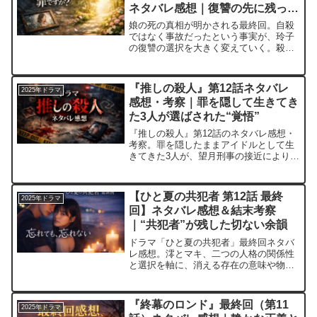
ネタバレ感想｜復讐の先に残った
静かな再生
娘の死の真相が明かされる最終回。自殺
ではなく事故だったという事実が、玲子
の復讐の選択を大きく変えていく。殺さ
ない復讐が描いた静かな再生の結末を、
感想と考察で振り返ります。
『推しの殺人』第12話ネタバレ
2025年ドラマ
感想・考察｜罪を隠して生きてき
た3人が選ばされた“覚悟”
『推しの殺人』第12話のネタバレ感想・
考察。罪を隠したままアイドルとして生
きてきた3人が、望月刑事の接近により選
択を迫られる。最終回直前の転換点を振
り返ります。
【ひと夏の共犯者 第12話 最終
2025年ドラマ
回】ネタバレ感想＆結末考察
｜“共犯者”が残した切ない余韻
ドラマ「ひと夏の共犯者」最終回ネタバ
レ感想。澪とマキ、二つの人格の関係性
と選択を軸に、消える存在の意味や物語
が残した余韻を読み解きます。
『終幕のロンド』最終回（第11
2025年ドラマ