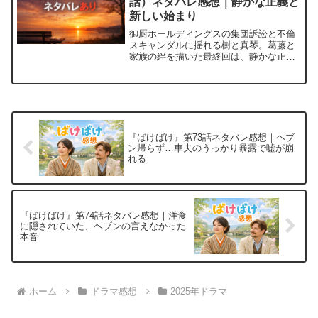
話）ネタバレ感想｜静かな正義と
新しい始まり
御厨ホールディングスの集団訴訟と不倫
スキャンダルに揺れる樹と真琴。葛藤と
家族の絆を描いた最終回は、静かな正義
の実現と再会の感動で締めくくられま
す。
『ばけばけ』第73話ネタバレ感想｜ヘブ
ン帰らず…車夫のうっかり暴露で嘘が崩
れる
『ばけばけ』第74話ネタバレ感想｜洋食
に隠されていた、ヘブンの言えなかった
本音
ホーム
ドラマ感想
2025年ドラマ