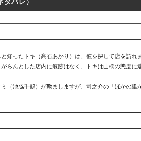
ネタバレ）
ると知ったトキ（髙石あかり）は、彼を探して店を訪れ
。がらんとした店内に痕跡はなく、トキは山橋の態度に
フミ（池脇千鶴）が励ましますが、司之介の「ほかの誰