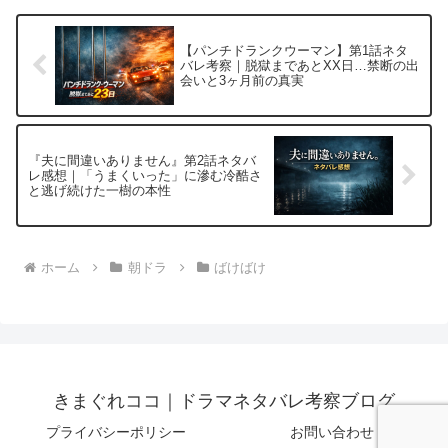
【パンチドランクウーマン】第1話ネタ
バレ考察｜脱獄まであとXX日…禁断の出
会いと3ヶ月前の真実
『夫に間違いありません』第2話ネタバ
レ感想｜「うまくいった」に滲む冷酷さ
と逃げ続けた一樹の本性
ホーム
朝ドラ
ばけばけ
きまぐれココ｜ドラマネタバレ考察ブログ
プライバシーポリシー
お問い合わせ