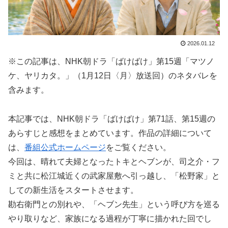
2026.01.12
※この記事は、NHK朝ドラ「ばけばけ」第15週「マツノ
ケ、ヤリカタ。」（1月12日〈月〉放送回）のネタバレを
含みます。
本記事では、NHK朝ドラ「ばけばけ」第71話、第15週の
あらすじと感想をまとめています。作品の詳細について
は、
番組公式ホームページ
をご覧ください。
今回は、晴れて夫婦となったトキとヘブンが、司之介・フ
ミと共に松江城近くの武家屋敷へ引っ越し、「松野家」と
しての新生活をスタートさせます。
勘右衛門との別れや、「ヘブン先生」という呼び方を巡る
やり取りなど、家族になる過程が丁寧に描かれた回でし