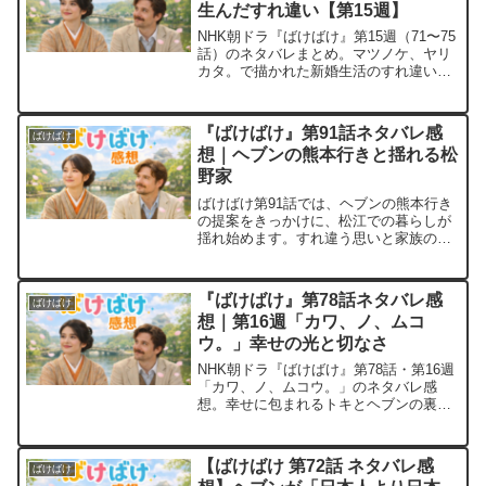
生んだすれ違い【第15週】
NHK朝ドラ『ばけばけ』第15週（71〜75
話）のネタバレまとめ。マツノケ、ヤリ
カタ。で描かれた新婚生活のすれ違い
や、トキとヘブンの本音と心情の変化を
振り返り、物語のテーマを考察します。
『ばけばけ』第91話ネタバレ感
ばけばけ
想｜ヘブンの熊本行きと揺れる松
野家
ばけばけ第91話では、ヘブンの熊本行き
の提案をきっかけに、松江での暮らしが
揺れ始めます。すれ違う思いと家族の反
応を整理し、今後の展開を振り返りま
す。
『ばけばけ』第78話ネタバレ感
ばけばけ
想｜第16週「カワ、ノ、ムコ
ウ。」幸せの光と切なさ
NHK朝ドラ『ばけばけ』第78話・第16週
「カワ、ノ、ムコウ。」のネタバレ感
想。幸せに包まれるトキとヘブンの裏
で、川の向こうを見つめるサワとおなみ
の切なさを描いた一話を振り返ります。
【ばけばけ 第72話 ネタバレ感
ばけばけ