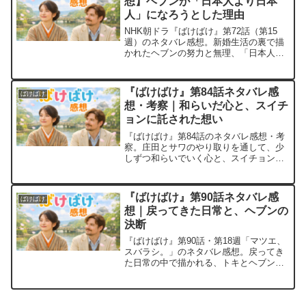
想】ヘブンが「日本人より日本
人」になろうとした理由
NHK朝ドラ『ばけばけ』第72話（第15
週）のネタバレ感想。新婚生活の裏で描
かれたヘブンの努力と無理、「日本人よ
り日本人」と評された理由や正座ラスト
の意味を考察します。
『ばけばけ』第84話ネタバレ感
ばけばけ
想・考察｜和らいだ心と、スイチ
ョンに託された想い
『ばけばけ』第84話のネタバレ感想・考
察。庄田とサワのやり取りを通して、少
しずつ和らいでいく心と、スイチョンに
託された想いが静かに描かれた回を振り
返ります。
『ばけばけ』第90話ネタバレ感
ばけばけ
想｜戻ってきた日常と、ヘブンの
決断
『ばけばけ』第90話・第18週「マツエ、
スバラシ。」のネタバレ感想。戻ってき
た日常の中で描かれる、トキとヘブンの
穏やかな時間と、松江を離れる決断の意
味を振り返ります。