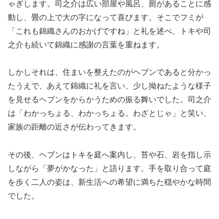
ゃぎします。司之介は広い部屋や風呂、厠があることに感
動し、畳の上で大の字になって喜びます。そこでフミが
「これも錦織さんのおかげですね」と礼を述べ、トキや司
之介も続いて錦織に感謝の言葉を重ねます。
しかしそれは、住まいを整えたのがヘブンであると分かっ
たうえで、あえて錦織に礼を言い、少し拗ねたような様子
を見せるヘブンをからかうための振る舞いでした。司之介
は「わかっちょる、わかっちょる。わざとじゃ」と笑い、
家族の距離の近さが伝わってきます。
その後、ヘブンはトキを庭へ案内し、苔や石、岩を指し示
しながら「夢がかなった」と語ります。手を取り合って庭
を歩く二人の姿は、新生活への希望に満ちた穏やかな時間
でした。