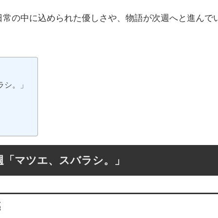
日常の中に込められた優しさや、物語が次週へと進んで
ラシ。」
8週「マツエ、スバラシ。」
感