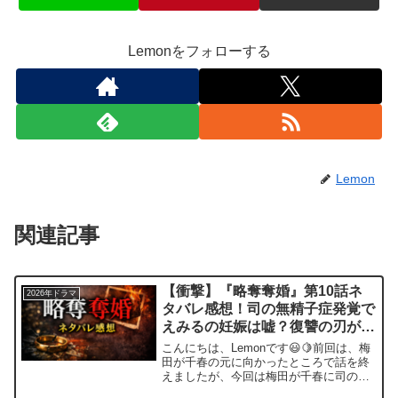
Lemonをフォローする
Lemon
関連記事
【衝撃】『略奪奪婚』第10話ネ
2026年ドラマ
タバレ感想！司の無精子症発覚で
えみるの妊娠は嘘？復讐の刃が迫
る！
こんにちは、Lemonです😃🍋前回は、梅
田が千春の元に向かったところで話を終
えましたが、今回は梅田が千春に司の秘
密をバラすところから始まります。ドロ