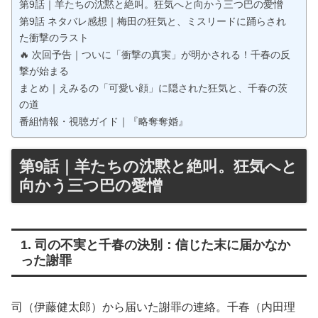
第9話｜羊たちの沈黙と絶叫。狂気へと向かう三つ巴の愛憎
第9話 ネタバレ感想｜梅田の狂気と、ミスリードに踊らされ
た衝撃のラスト
🔥 次回予告｜ついに「衝撃の真実」が明かされる！千春の反
撃が始まる
まとめ｜えみるの「可愛い顔」に隠された狂気と、千春の茨
の道
番組情報・視聴ガイド｜『略奪奪婚』
第9話｜羊たちの沈黙と絶叫。狂気へと
向かう三つ巴の愛憎
1. 司の不実と千春の決別：信じた末に届かなか
った謝罪
司（伊藤健太郎）から届いた謝罪の連絡。千春（内田理