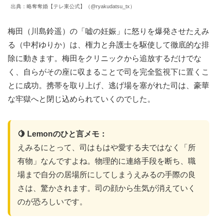
出典：略奪奪婚【テレ東公式】（@ryakudatsu_tx）
梅田（川島鈴遥）の「嘘の妊娠」に怒りを爆発させたえみ
る（中村ゆりか）は、権力と弁護士を駆使して徹底的な排
除に動きます。梅田をクリニックから追放するだけでな
く、自らがその座に収まることで司を完全監視下に置くこ
とに成功。携帯を取り上げ、逃げ場を塞がれた司は、豪華
な牢獄へと閉じ込められていくのでした。
🍋 Lemonのひと言メモ：
えみるにとって、司はもはや愛する夫ではなく「所
有物」なんですよね。物理的に連絡手段を断ち、職
場まで自分の居場所にしてしまうえみるの手際の良
さは、驚かされます。司の顔から生気が消えていく
のが恐ろしいです。