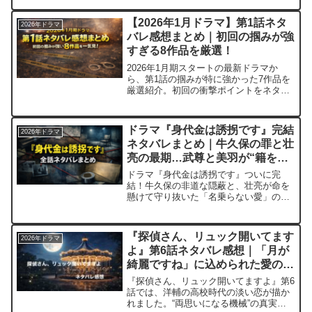
ドロなストーリーで見てるこっちも疲れ
ますが、皆さんは楽しめたでしょうか？
【2026年1月ドラマ】第1話ネタ
2026年ドラマ
本記事は、第10話の...
バレ感想まとめ｜初回の掴みが強
すぎる8作品を厳選！
2026年1月期スタートの最新ドラマか
ら、第1話の掴みが特に強かった7作品を
厳選紹介。初回の衝撃ポイントをネタバ
レ少しプラスでまとめました。気になる
作品選びの参考にどうぞ。
ドラマ『身代金は誘拐です』完結
2026年ドラマ
ネタバレまとめ｜牛久保の罪と壮
亮の最期…武尊と美羽が“籍を抜
いてまで”守りたかった絆とは？
ドラマ『身代金は誘拐です』ついに完
結！牛久保の非道な隠蔽と、壮亮が命を
懸けて守り抜いた「名乗らない愛」の最
期を全話ネタバレ。武尊と美羽が“籍を抜
いてまで”守りたかった絆とは？1年後の
バーベキューで見せた嘘のない笑顔に、
『探偵さん、リュック開いてます
2026年ドラマ
Lemonが涙の最終回レビュー！🍋✨
よ』第6話ネタバレ感想｜「月が
綺麗ですね」に込められた愛の意
味
『探偵さん、リュック開いてますよ』第6
話では、洋輔の高校時代の淡い恋が描か
れました。“両思いになる機械”の真実