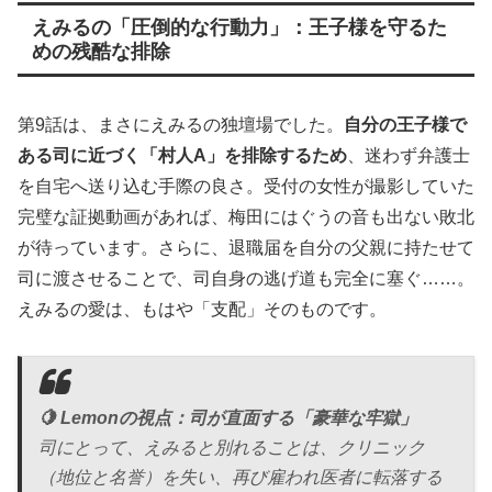
えみるの「圧倒的な行動力」：王子様を守るた
めの残酷な排除
第9話は、まさにえみるの独壇場でした。
自分の王子様で
ある司に近づく「村人A」を排除するため
、迷わず弁護士
を自宅へ送り込む手際の良さ。受付の女性が撮影していた
完璧な証拠動画があれば、梅田にはぐうの音も出ない敗北
が待っています。さらに、退職届を自分の父親に持たせて
司に渡させることで、司自身の逃げ道も完全に塞ぐ……。
えみるの愛は、もはや「支配」そのものです。
🍋 Lemonの視点：司が直面する「豪華な牢獄」
司にとって、えみると別れることは、クリニック
（地位と名誉）を失い、再び雇われ医者に転落する