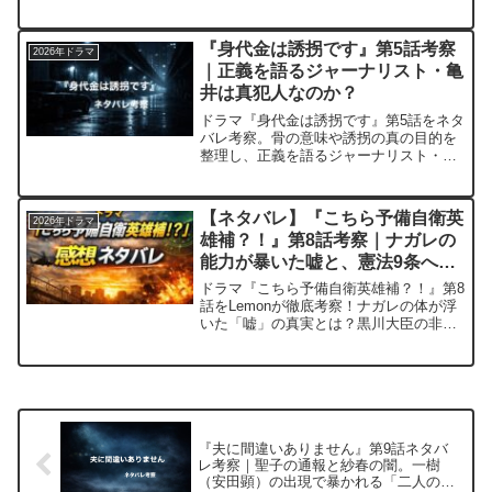
と、ラストの「月が綺麗ですね」に込め
られた愛の意味を感想とともに考察しま
す。
『身代金は誘拐です』第5話考察
2026年ドラマ
｜正義を語るジャーナリスト・亀
井は真犯人なのか？
ドラマ『身代金は誘拐です』第5話をネタ
バレ考察。骨の意味や誘拐の真の目的を
整理し、正義を語るジャーナリスト・亀
井が真犯人である可能性を読み解きま
す。
【ネタバレ】『こちら予備自衛英
2026年ドラマ
雄補？！』第8話考察｜ナガレの
能力が暴いた嘘と、憲法9条への
鋭い風刺
ドラマ『こちら予備自衛英雄補？！』第8
話をLemonが徹底考察！ナガレの体が浮
いた「嘘」の真実とは？黒川大臣の非情
な切り捨てと、コメディの裏に隠された
憲法9条への鋭い風刺を読み解きます。次
回の裏切り者予想や番組情報も網羅した
ファン必見の内容です！
『夫に間違いありません』第9話ネタバ
レ考察｜聖子の通報と紗春の闇。一樹
（安田顕）の出現で暴かれる「二人の