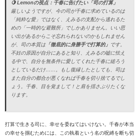
🍋 Lemonの視点：千春に告げたい「司の打算」
厳しいようですが、今の司が千春に求めているのは
「純粋な愛」ではなく、えみるの支配から逃れるた
めの「一時的な避難所」でしかありません。いい思
い出があるからこそ忘れられないのかもしれません
が、司の本質は
「徹底的に身勝手で打算的」
です。
不妊の原因が自分にあると知り、えみるの嘘に怯え
る中で、自分を無条件に愛してくれた千春に縋ろう
としているだけ……。もし復縁したとしても、司は
また自分の都合が悪くなれば千春を切り捨てるでし
ょう。千春、目を覚まして！と肩を揺さぶりたくな
ります。
打算で生きる司に、幸せを委ねてはいけない。千春が本当
の幸せを掴むためには、この執着という名の呪縛を断ち切