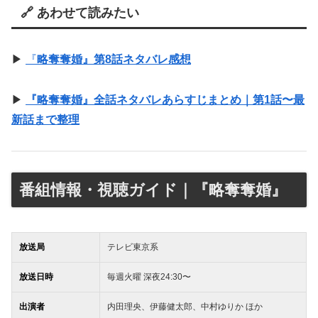
🔗 あわせて読みたい
▶︎
『
略奪奪婚』第8話ネタバレ感想
▶︎
『略奪奪婚』全話ネタバレあらすじまとめ｜第1話〜最
新話まで整理
番組情報・視聴ガイド｜『略奪奪婚』
放送局
テレビ東京系
放送日時
毎週火曜 深夜24:30〜
出演者
内田理央、伊藤健太郎、中村ゆりか ほか