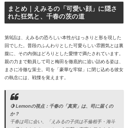
まとめ｜えみるの「可愛い顔」に隠さ
れた狂気と、千春の茨の道
第9話は、えみるの恐ろしい本性がはっきりと形を現した
回でした。普段のふんわりとした可愛らしい雰囲気とは裏
腹に、その内側はどろりとした愛憎で満たされています。
親の力まで動員して司と梅田を徹底的に追い詰める姿は、
まさに冷徹な策士。司を「豪華な牢獄」に閉じ込める彼女
の執念には、戦慄を覚えます。
🍋 Lemonの視点：千春の「真実」は、司に届くの
か？
千春は司に会い、「えみるの子供は不倫相手・海斗