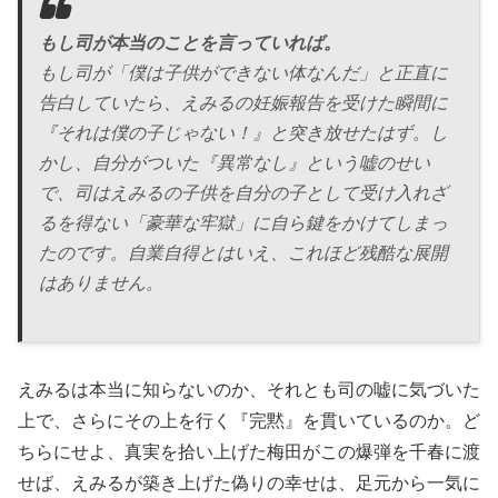
もし司が本当のことを言っていれば。
もし司が「僕は子供ができない体なんだ」と正直に
告白していたら、えみるの妊娠報告を受けた瞬間に
『それは僕の子じゃない！』と突き放せたはず。し
かし、自分がついた『異常なし』という嘘のせい
で、司はえみるの子供を自分の子として受け入れざ
るを得ない「豪華な牢獄」に自ら鍵をかけてしまっ
たのです。自業自得とはいえ、これほど残酷な展開
はありません。
えみるは本当に知らないのか、それとも司の嘘に気づいた
上で、さらにその上を行く『完黙』を貫いているのか。ど
ちらにせよ、真実を拾い上げた梅田がこの爆弾を千春に渡
せば、えみるが築き上げた偽りの幸せは、足元から一気に