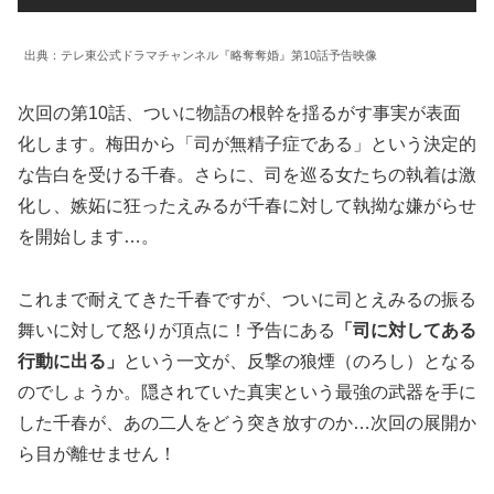
出典：テレ東公式ドラマチャンネル『略奪奪婚』第10話予告映像
次回の第10話、ついに物語の根幹を揺るがす事実が表面
化します。梅田から「司が無精子症である」という決定的
な告白を受ける千春。さらに、司を巡る女たちの執着は激
化し、嫉妬に狂ったえみるが千春に対して執拗な嫌がらせ
を開始します…。
これまで耐えてきた千春ですが、ついに司とえみるの振る
舞いに対して怒りが頂点に！予告にある
「司に対してある
行動に出る」
という一文が、反撃の狼煙（のろし）となる
のでしょうか。隠されていた真実という最強の武器を手に
した千春が、あの二人をどう突き放すのか…次回の展開か
ら目が離せません！