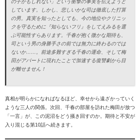
の子かもしれない」という衝撃の事実を伝えようと
しています。しかし、悲しいかな司は徹底した打算
の男。真実を知ったとしても、今の地位やクリニッ
クを守るために『知らないフリ』をしてえみるを選
ぶ可能性すらあります。千春が抱く微かな期待も、
司という男の身勝手さの前では無力に終わるのでは
ないか……。前途多難すぎる千春の運命、そして梅
田がアパートに現れたことで加速する復讐劇から目
が離せません！
真相が明らかになればなるほど、幸せから遠ざかっていく
ような三人の関係。次回、千春の部屋を訪れた梅田が放つ
「一言」が、この泥沼をどう掻き回すのか。期待と不安が
入り混じる第10話へ続きます。