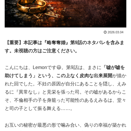
2026.03.04
【重要】本記事は『略奪奪婚』第9話のネタバレを含みま
す。未視聴の方はご注意ください。
こんにちは、Lemonです😃。第9話は、まさに
「嘘が嘘を
助けてしまう」という、この上なく皮肉な出来展開
が描か
れた回でした。不妊の原因が自分にあることを隠し、えみ
るに『異常なし』と見栄を張った司。その嘘があるからこ
そ、不倫相手の子を身籠った可能性のあるえみるは、堂々
と司の子として振る舞える……。
お互いの秘密が最悪の形で噛み合い、偽りの幸福が築かれ