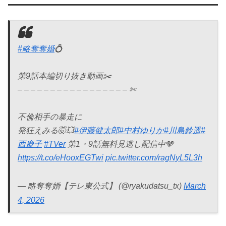
#略奪奪婚
💍
第9話本編切り抜き動画✂️
– – – – – – – – – – – – – – – – – ✄
不倫相手の暴走に
発狂えみる🤯💥
#伊藤健太郎
#中村ゆりか
#川島鈴遥
#
西慶子
#TVer
第1・9話無料見逃し配信中🩵
https://t.co/eHooxEGTwi
pic.twitter.com/ragNyL5L3h
— 略奪奪婚【テレ東公式】 (@ryakudatsu_tx)
March
4, 2026