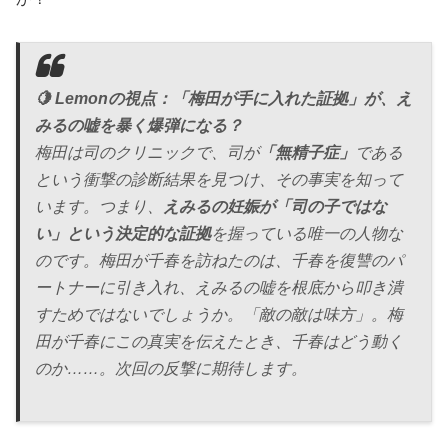
🍋 Lemonの視点：「梅田が手に入れた証拠」が、え
みるの嘘を暴く爆弾になる？
梅田は司のクリニックで、司が
「無精子症」
である
という衝撃の診断結果を見つけ、その事実を知って
います。つまり、
えみるの妊娠が「司の子ではな
い」という決定的な証拠
を握っている唯一の人物な
のです。梅田が千春を訪ねたのは、千春を復讐のパ
ートナーに引き入れ、えみるの嘘を根底から叩き潰
すためではないでしょうか。「敵の敵は味方」。梅
田が千春にこの真実を伝えたとき、千春はどう動く
のか……。次回の反撃に期待します。