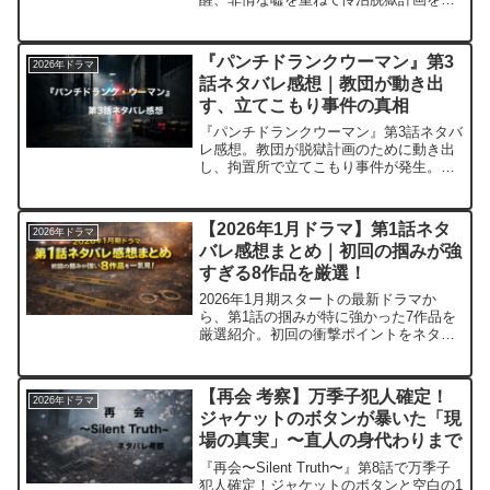
速。佐伯への偽婚約、仲間加世子の利
用、10分電源オフの博打…狂気じみた愛
と三重の壁をLemon視点で深掘り。視聴
『パンチドランクウーマン』第3
2026年ドラマ
率3.3%で少し回復！未視聴注意。
話ネタバレ感想｜教団が動き出
す、立てこもり事件の真相
『パンチドランクウーマン』第3話ネタバ
レ感想。教団が脱獄計画のために動き出
し、拘置所で立てこもり事件が発生。事
件の真相と、怜治とこずえの揺れる心情
を考察します。
【2026年1月ドラマ】第1話ネタ
2026年ドラマ
バレ感想まとめ｜初回の掴みが強
すぎる8作品を厳選！
2026年1月期スタートの最新ドラマか
ら、第1話の掴みが特に強かった7作品を
厳選紹介。初回の衝撃ポイントをネタバ
レ少しプラスでまとめました。気になる
作品選びの参考にどうぞ。
【再会 考察】万季子犯人確定！
2026年ドラマ
ジャケットのボタンが暴いた「現
場の真実」〜直人の身代わりまで
『再会〜Silent Truth〜』第8話で万季子
犯人確定！ジャケットのボタンと空白の1