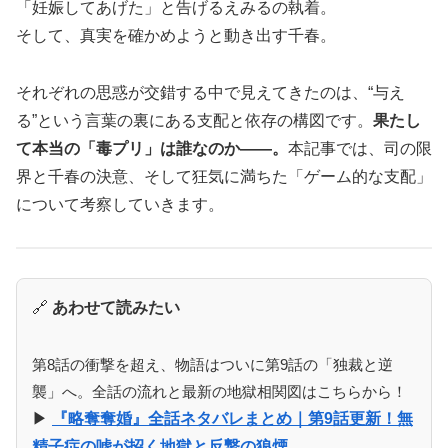
「妊娠してあげた」と告げるえみるの執着。
そして、真実を確かめようと動き出す千春。
それぞれの思惑が交錯する中で見えてきたのは、“与え
る”という言葉の裏にある支配と依存の構図です。
果たし
て本当の「毒プリ」は誰なのか――。
本記事では、司の限
界と千春の決意、そして狂気に満ちた「ゲーム的な支配」
について考察していきます。
🔗
あわせて読みたい
第8話の衝撃を超え、物語はついに第9話の「独裁と逆
襲」へ。全話の流れと最新の地獄相関図はこちらから！
▶︎
『略奪奪婚』全話ネタバレまとめ｜第9話更新！無
精子症の嘘が招く地獄と反撃の狼煙