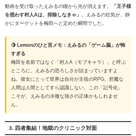
動画を受け取ったえみるの瞳から光が消えます。
「王子様
を惑わす村人Aは、排除しなきゃ」
。えみるの狂気が、静
かにターゲットを梅田へと定めた瞬間でした。
🍋 Lemonのひと言メモ：えみるの「ゲーム脳」が怖
すぎる
梅田を名前ではなく「村人A（モブキャラ）」と呼ぶ
ところに、えみるの恐ろしさが詰まっていますよ
ね。彼女にとって世界は自分が主役のRPG。邪魔な
人間は人間としてすら認識しない。この「記号化」
こそが、えみるの冷徹な強さの正体かもしれませ
ん。
3. 四者集結！地獄のクリニック対面