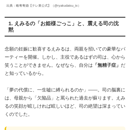
出典：略奪奪婚【テレ東公式】（@ryakudatsu_tx）
1. えみるの「お姫様ごっこ」と、震える司の沈
黙
念願の妊娠に歓喜するえみるは、両親を招いての豪華なパ
ーティーを開催。しかし、主役であるはずの司は、心から
笑うことができません。なぜなら、自分は
「無精子症」
だ
と知っているから。
「夢の代償に、一生嘘に縛られるのか」――。司の脳裏に
は、母親から「欠陥品」と罵られた過去が蘇ります。えみ
るの笑顔が眩しければ眩しいほど、司の絶望は深まってい
くのでした。