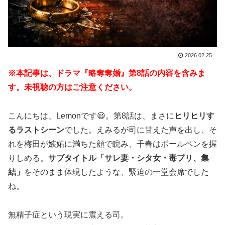
2026.02.25
※本記事は、ドラマ『略奪奪婚』第8話の内容を含みま
す。未視聴の方はご注意ください。
こんにちは、Lemonです😃。第8話は、まさに
ヒリヒリす
るラストシーン
でした。えみるが司に甘えた声を出し、そ
れを梅田が嫉妬に満ちた顔で睨み、千春はボールペンを握
りしめる。
サブタイトル「サレ妻・シタ女・毒プリ、集
結」
をそのまま体現したような、緊迫の一堂会席でした
ね。
無精子症という現実に震える司。