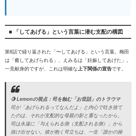
■ 「してあげる」という言葉に潜む支配の構図
第8話で繰り返された「〜してあげる」という言葉。梅田
は「癒してあげられる」、えみるは「妊娠してあげた」。
一見献身的ですが、これは明確な
上下関係の宣告
です。
🍋 Lemonの視点：司を蝕む「お世話」のトラウマ
司が「あげられるってなんだよ」と内心で吐き捨て
たのは、それが支配的な母親の影と重なったから。
司は永遠に「与えられる側（支配される側）」から
抜け出せない。彼が抱く苛立ちは、一生「誰かの操