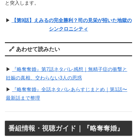
と突入します。
▶︎
【第9話】えみるの完全勝利？司の見栄が招いた地獄の
シンクロニシティ
🔗 あわせて読みたい
▶︎
『略奪奪婚』第7話ネタバレ感想｜無精子症の衝撃と
妊娠の真相、交わらない3人の思惑
▶︎
『略奪奪婚』全話ネタバレあらすじまとめ｜第1話〜
最新話まで整理
番組情報・視聴ガイド｜『略奪奪婚』