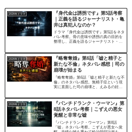
『身代金は誘拐です』第5話考察
2026年ドラマ
｜正義を語るジャーナリスト・亀
井は真犯人なのか？
ドラマ『身代金は誘拐です』第5話をネタ
バレ考察。骨の意味や誘拐の真の目的を
整理し、正義を語るジャーナリスト・亀
井が真犯人である可能性を読み解きま
す。
『略奪奪婚』第6話「嘘と精子と
2026年ドラマ
新たな不倫」ネタバレ感想｜司の
崩壊が始まる
『略奪奪婚』第6話「嘘と精子と新たな不
倫」のネタバレ感想。無精子症という現
実に直面した司の崩壊と、えみるの妊娠
疑惑、千春の動きを考察します。
『パンチドランク・ウーマン』第
2026年ドラマ
8話ネタバレ考察｜こずえの悪女
覚醒と非常な嘘
『パンチドランク・ウーマン』第8話
「嘘」ネタバレ考察。こずえが悪女へ覚
醒、非情な嘘を重ねて怜治脱獄計画を加