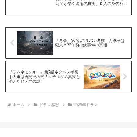
時間が暴く現場の真実、直人の身代わり
献身まで徹底考察。23年前の呪縛も紐解
く。ネタバレ注意。
『再会』第7話ネタバレ考察｜万季子は
犯人？23年前の銃事件の真相
『ラムネモンキー』第7話ネタバレ考察
｜火事は再開発の罠？マチルダの真実と
消えたビデオの謎
ホーム
ドラマ感想
2026年ドラマ