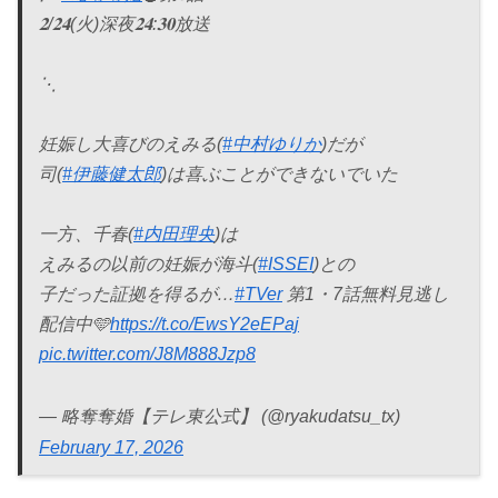
𝟐/𝟐𝟒(火)深夜𝟐𝟒:𝟑𝟎放送
⋱
妊娠し大喜びのえみる(
#中村ゆりか
)だが
司(
#伊藤健太郎
)は喜ぶことができないでいた
一方、千春(
#内田理央
)は
えみるの以前の妊娠が海斗(
#ISSEI
)との
子だった証拠を得るが…
#TVer
第1・7話無料見逃し
配信中🩵
https://t.co/EwsY2eEPaj
pic.twitter.com/J8M888Jzp8
— 略奪奪婚【テレ東公式】 (@ryakudatsu_tx)
February 17, 2026