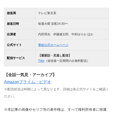
放送局
テレビ東京系
放送日時
毎週火曜 深夜24:30〜
出演者
内田理央、伊藤健太郎、中村ゆりか ほか
公式サイト
番組公式ホームページ
【最新話・見逃し配信】
配信サービス
TVer
（放送後一定期間のみ無料配信）
【全話一気見・アーカイブ】
Amazonプライム・ビデオ
※配信状況は時期によって異なります。詳細は各公式サイトをご確認く
ださい。
※本記事の画像やセリフ等の著作権は、すべて権利所有者に帰属