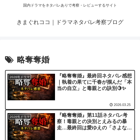
国内ドラマをネタバレありで考察・レビューするサイト
きまぐれココ｜ドラマネタバレ考察ブログ
略奪奪婚
『略奪奪婚』最終回ネタバレ感想
2026年ドラマ
｜執着の果てに千春が掴んだ「本
当の自立」と毒親との訣別🍋✨
2026.03.25
『略奪奪婚』第11話ネタバレ考
2026年ドラマ
察！毒親との決別とえみるの暴
走…最終回は愛ゆえの「さよな
ら」か？