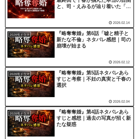
最終回で千春が掴んだ本当の自由
と、司・えみるが辿り着いた「家
族」の形🍋✨
2026.02.14
『略奪奪婚』第6話「嘘と精子と
2026年ドラマ
新たな不倫」ネタバレ感想｜司の
崩壊が始まる
2026.02.12
『略奪奪婚』第5話ネタバレあら
2026年ドラマ
すじと考察｜不妊の真実と千春の
選択
2026.02.04
『略奪奪婚』第4話ネタバレあら
2026年ドラマ
すじと感想｜過去の写真が招く新
たな疑惑