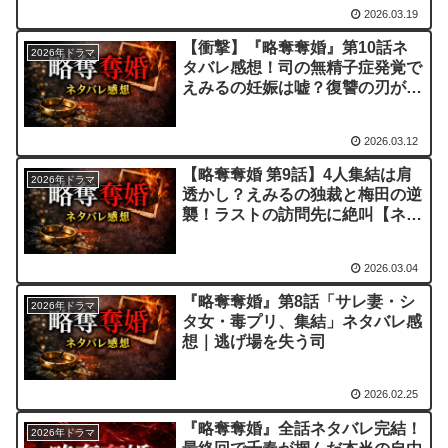
2026.03.19
【衝撃】『略奪奪婚』第10話ネ
2026年ドラマ
タバレ感想！司の無精子症発覚で
えみるの妊娠は嘘？復讐の刃が迫
る！
2026.03.12
【略奪奪婚 第9話】4人集結は肩
2026年ドラマ
透かし？えみるの独裁と梅田の逆
襲！ラストの訪問先に絶叫【ネタ
バレ考察＆感想】
2026.03.04
『略奪奪婚』第8話「サレ妻・シ
2026年ドラマ
タ女・毒プリ、集結」ネタバレ感
想｜逃げ場を失う司
2026.02.25
『略奪奪婚』全話ネタバレ完結！
2026年ドラマ